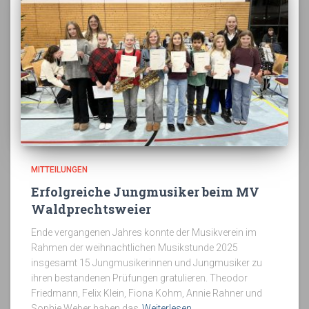
MITTEILUNGEN
Erfolgreiche Jungmusiker beim MV
Waldprechtsweier
Ende vergangenen Jahres konnte der Musikverein im
Rahmen der weihnachtlichen Musikstunde 2025
insgesamt 15 Jungmusikerinnen und Jungmusiker zu
ihren bestandenen Prüfungen gratulieren. Theodor
Friedmann, Felix Klein, Fiona Kohm, Annie Rahner und
Sophie Weber haben das
Weiterlesen