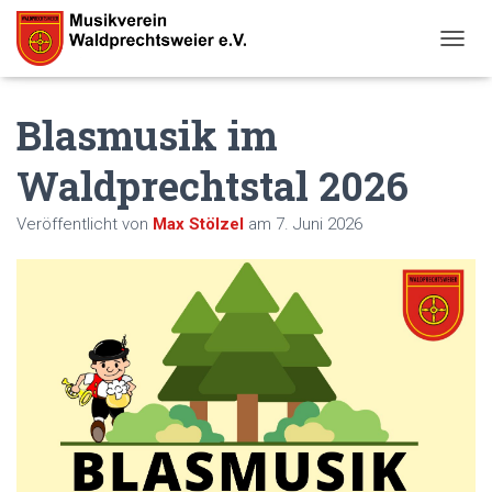
N
A
V
Blasmusik im
I
G
A
Waldprechtstal 2026
T
I
Veröffentlicht von
Max Stölzel
am
7. Juni 2026
O
N
U
M
S
C
H
A
L
T
E
N