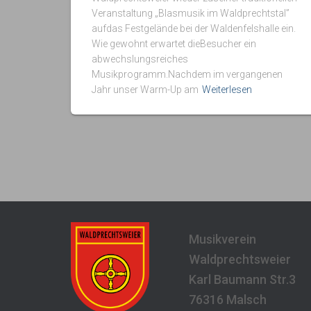
Veranstaltung „Blasmusik im Waldprechtstal”
aufdas Festgelände bei der Waldenfelshalle ein.
Wie gewohnt erwartet dieBesucher ein
abwechslungsreiches
Musikprogramm.Nachdem im vergangenen
Jahr unser Warm-Up am
Weiterlesen
Musikverein
Waldprechtsweier
Karl Baumann Str.3
76316 Malsch