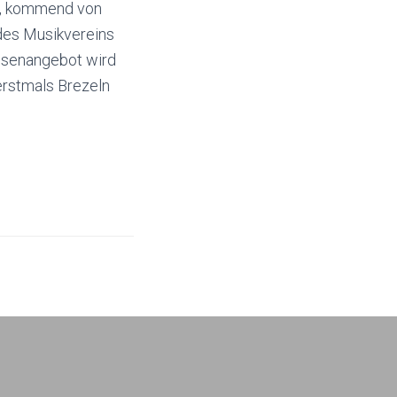
r, kommend von
des Musikvereins
eisenangebot wird
erstmals Brezeln