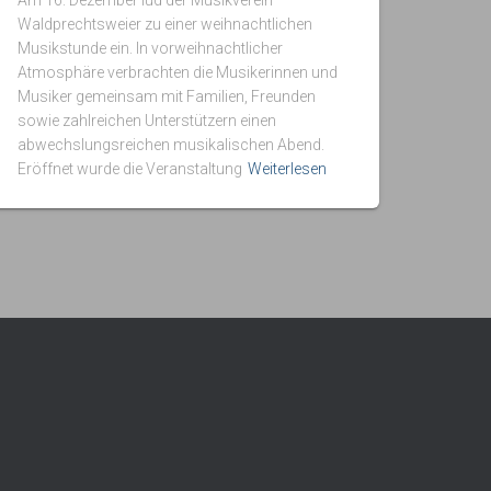
Am 16. Dezember lud der Musikverein
Waldprechtsweier zu einer weihnachtlichen
Musikstunde ein. In vorweihnachtlicher
Atmosphäre verbrachten die Musikerinnen und
Musiker gemeinsam mit Familien, Freunden
sowie zahlreichen Unterstützern einen
abwechslungsreichen musikalischen Abend.
Eröffnet wurde die Veranstaltung
Weiterlesen